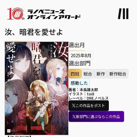
汝、暗君を愛せよ
選出月
2025年8月
選出部門
四冠
総合
新作
新作総合
感動した
著者：
本条謙太郎
イラスト：
toi8
レーベル：
DREノベルス
この作品をポスト
新部門に選ぶならこの作品