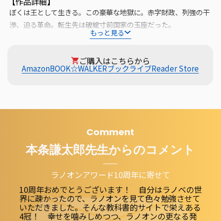
【作品詳細】
ぼくは王として生きる。この豪華な地獄に。赤字財政、列強の干
渉、迫る革命。転生先は破綻寸前国家の玉座だった。

もっと見る
お飾り社長としての人生に嫌気がさして自ら命を絶った「ぼく」
ご購入はこちらから
は、異世界の若き王の中へと転生する。しかし彼の王国は巨額の
Amazon
BOOK☆WALKER
ブックライブ
Reader Store
赤字財政と列強の干渉に悩まされ、国内には革命の気配すら漂い
始めていた。政治的影響力を無視できない妃候補の令嬢たちと、
自分よりも明らかに有能な重臣たちに取り巻かれ、無力な異世界
人たる彼にできることはあまりに少ない。だが、何とか“上手く
やらなければ”生き残れない。「ぼくの名は、暗愚な君主の1人と
Comment
して残るだろう。永遠に」それでもなお、彼は玉座に在り続け
本条謙太郎
先生からのコメント
る。かつて“投げ捨てた”役割を今度こそ全うするために。
ラノオンアワード10周年に寄せて
10周年おめでとうございます！ 自分はラノベの世
界に疎かったので、ラノオンを見て色々勉強させて
いただきました。そんな教科書的サイトで栄えある
4冠！ 幸せを噛みしめつつ、ラノオンの更なる発