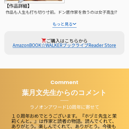
【作品詳細】
作品も人生も打ち切り寸前。ドン底作家を救うのは――女子高生!?

もっと見る
デビューから早六年。未だに重版未経験の売れない作家、ホヅミ
こと空束朔(からつかはじめ)はスランプに陥っていた。渾身の原
ご購入はこちらから
稿は全ボツになり、売れ線のラブコメを書いてみないかと担当編
Amazon
BOOK☆WALKER
ブックライブ
Reader Store
集に勧められる始末。そんな悩めるホヅミの前に、ある日、白花
茉莉(しろはなまつり)と名乗る謎の女子高生が現れる。彼女の協
力のもと、夢のミリオン作家を目指しホヅミは再び執筆に励む
が……!?「ホ、ホヅミ先生!これは本当に執筆に必要なことなんで
しょうか!?」コスプレさせたり、デートしたり、買い物をした
Comment
り。積み重ねていく何気ない日々が、二人の距離を近づけていく
葉月文
先生からのコメント
――。拗らせ作家×世話焼きJKの甘々癒やし系ラブコメ、堂々開幕!
ラノオンアワード10周年に寄せて
１０周年おめでとうございます。『ホヅミ先生と茉
莉くんと。』は作家と読者の物語。読んでくれて、
ありがとう。楽しんでくれて、ありがとう。今後も