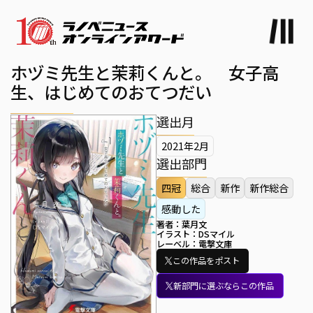
ホヅミ先生と茉莉くんと。 女子高
生、はじめてのおてつだい
選出月
2021年2月
選出部門
四冠
総合
新作
新作総合
感動した
著者：
葉月文
イラスト：
DSマイル
レーベル：
電撃文庫
この作品をポスト
新部門に選ぶならこの作品