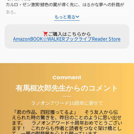
カルロ・ゼン激賞!緋色の翼が導く先に、はるかな夢への針路が
ある。

もっと見る
亡き父に憧れ商業飛行士デビューした天羽家の次女“夏海”は、高
ご購入はこちらから
校に通う傍ら、空の運び屋集団・甲斐賊の一員として悪戦苦闘の
Amazon
BOOK☆WALKER
ブックライブ
Reader Store
日々をスタートさせた。受け継いだ赤備えの三式連絡機「ステ
ラ」を駆り、夢への一歩を踏み出した彼女だったが、パイロット
として致命的な欠点を持っていて――。南アルプスを仰ぐ県営空港を
舞台に三姉妹が営む空の便利屋「ステラエアサービス」が繰り広
げる、家族と絆の物語。
Comment
有馬桓次郎
先生からのコメント
ラノオンアワード10周年に寄せて
「君の作品、四冠獲ってるよ」 そう友人から伝
えられた時の驚きを、昨日のことのように思い出せ
ます。 ラノオンアワード十周年おめでとうござい
ます！ これからも作者と読者をつなぐ架け橋とし
て、一層の御発展を心より願っています。