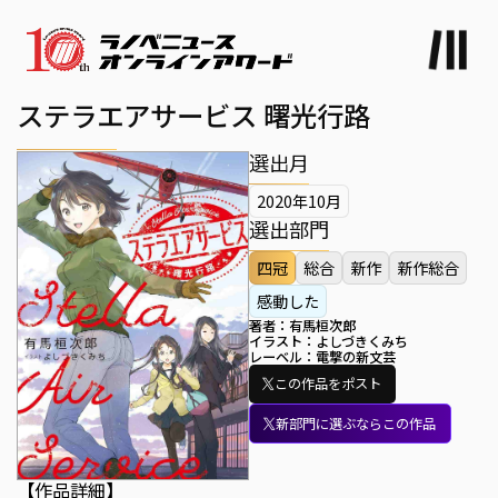
ステラエアサービス 曙光行路
選出月
2020年10月
選出部門
四冠
総合
新作
新作総合
感動した
著者：
有馬桓次郎
イラスト：
よしづきくみち
レーベル：
電撃の新文芸
この作品をポスト
新部門に選ぶならこの作品
【作品詳細】